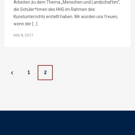
Arbeiten zu dem Thema „Menschen und Landschaften“,
die Schüler*innen des HHG im Rahmen des
Kunstunterrichts erstellt haben. Wir würden uns freuen,
wenn der […]
Mai 8, 2017
P
1
2
o
s
t
s