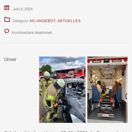
Juni 6, 2026
Category:
AG-ANGEBOT
,
AKTUELLES
für
Kommentare deaktiviert
Besuch
bei
Unser
der
Feuerwache