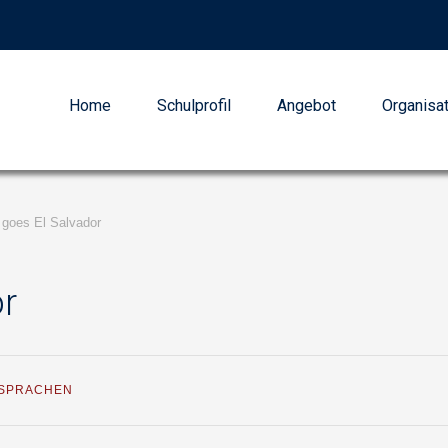
Home
Schulprofil
Angebot
Organisa
goes El Salvador
r
SPRACHEN