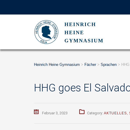
HEINRICH
HEINE
GYMNASIUM
Heinrich Heine Gymnasium
>
Fächer
>
Sprachen
>
HHG 
HHG goes El Salvado
Februar 3, 2023
Category:
AKTUELLES
,