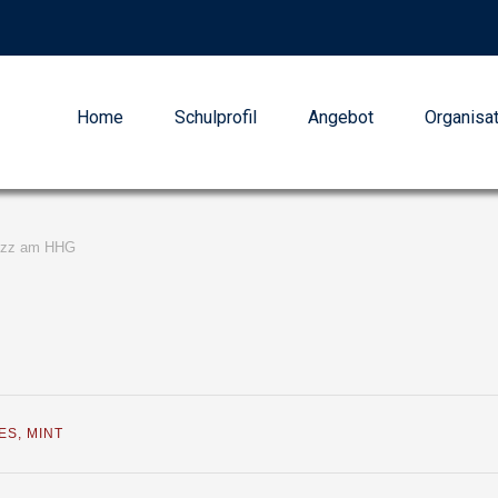
Home
Schulprofil
Angebot
Organisa
zz am HHG
ES
,
MINT