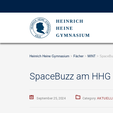
HEINRICH
HEINE
GYMNASIUM
Heinrich Heine Gymnasium
>
Fächer
>
MINT
>
SpaceBu
SpaceBuzz am HHG
September 25, 2024
Category:
AKTUELL