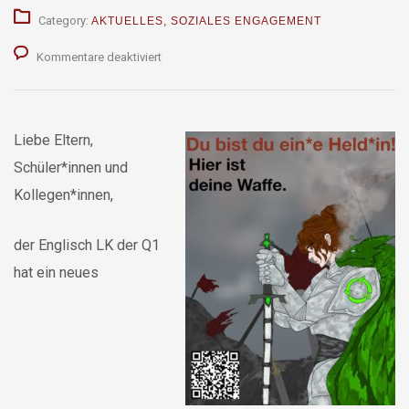
Category:
AKTUELLES
,
SOZIALES ENGAGEMENT
für
Kommentare deaktiviert
Spendet
eure
Liebe Eltern,
alte
Schüler*innen und
Handys!
Kollegen*innen,
der Englisch LK der Q1
hat ein neues