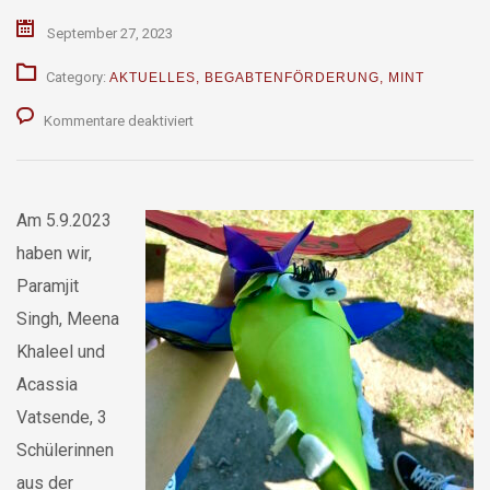
September 27, 2023
Category:
AKTUELLES
,
BEGABTENFÖRDERUNG
,
MINT
für
Kommentare deaktiviert
Schnupperpraktikum
Physik
Am 5.9.2023
haben wir,
Paramjit
Singh, Meena
Khaleel und
Acassia
Vatsende, 3
Schülerinnen
aus der